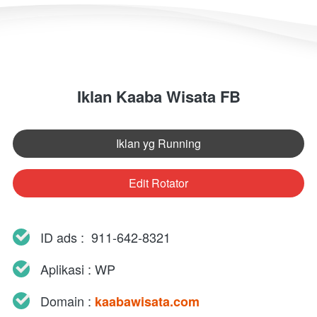
Iklan Kaaba Wisata FB
Iklan yg Running
`
Edit Rotator
`
ID ads :  
911-642-8321 
Aplikasi : WP
Domain : 
kaabawisata.com