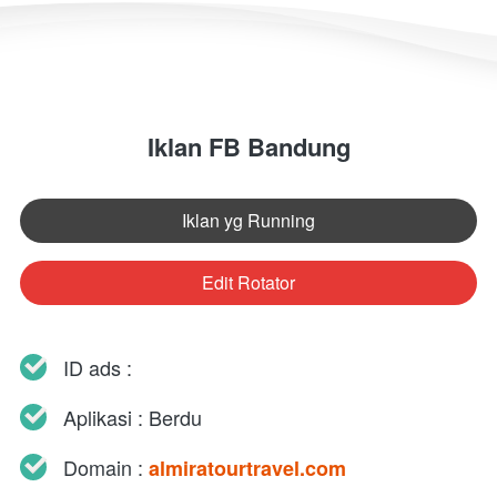
Iklan FB Bandung
Iklan yg Running
`
Edit Rotator
`
ID ads : 
Aplikasi : Berdu
Domain : 
almiratourtravel.com