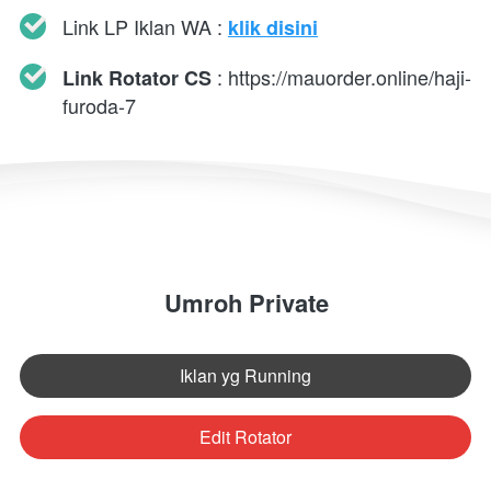
Link LP Iklan WA : 
klik disini
 : 
https://mauorder.online/haji-
Link Rotator CS
furoda-7
Umroh Private
Iklan yg Running
`
Edit Rotator
`